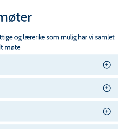
 møter
yttige og lærerike som mulig har vi samlet
dt møte