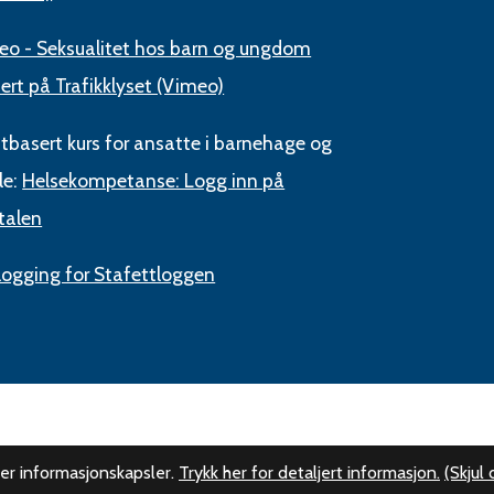
eo - Seksualitet hos barn og ungdom
ert på Trafikklyset (Vimeo)
tbasert kurs for ansatte i barnehage og
le:
Helsekompetanse: Logg inn på
talen
logging for Stafettloggen
er informasjonskapsler.
Trykk her for detaljert informasjon.
(Skjul