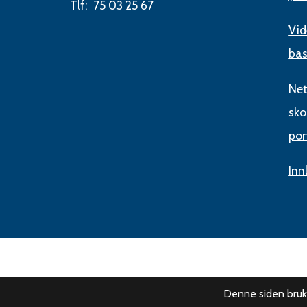
Tlf: 75 03 25 67
Vid
bas
Net
sko
por
Inn
Denne siden bruk