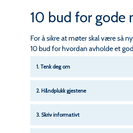
er
10 bud for gode
her:
For å sikre at møter skal være så n
10 bud for hvordan avholde et go
1. Tenk deg om
2. Håndplukk gjestene
3. Skriv informativt