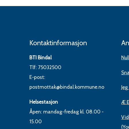
Kontaktinformasjon
An
BTI Bindal
Nul
Tlf: 75032500
Sna
E-post:
postmottak@bindal.kommune.no
Jeg
Helsestasjon
Æ E
Åpen: mandag-fredag kl. 08.00 -
Vid
15.00
(Yo