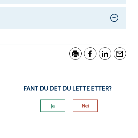
Skriv ut
Del på Facebook
Del på LinkedI
Tips en 
FANT DU DET DU LETTE ETTER?
Ja
Nei