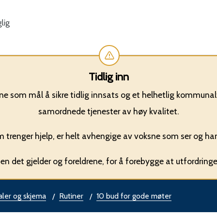
Nærøy
kommune
Tidlig inn
 som mål å sikre tidlig innsats og et helhetlig kommunalt
samordnede tjenester av høy kvalitet.
 trenger hjelp, er helt avhengige av voksne som ser og hand
n det gjelder og foreldrene, for å forebygge at utfordringe
aler og skjema
Rutiner
10 bud for gode møter