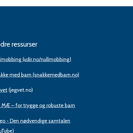
dre ressurser
lmobbing (udir.no/nullmobbing)
kke med barn (snakkemedbarn.no)
 vet
(jegvet.no)
 MÆ – for trygge og robuste barn
eo - Den nødvendige samtalen
uTube)