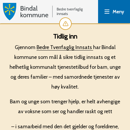
N
Meny
æ
r
Tidlig inn
ø
Gjennom
Bedre Tverrfaglig Innsats
har Bindal
kommune som mål å sikre tidlig innsats og et
y
helhetlig kommunalt tjenestetilbud for barn, unge
k
og deres familier – med samordnede tjenester av
o
høy kvalitet.
m
Barn og unge som trenger hjelp, er helt avhengige
av voksne som ser og handler raskt og rett
m
– i samarbeid med den det gjelder og foreldrene,