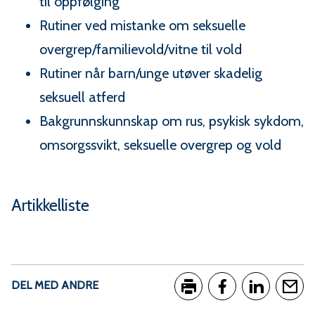
til oppfølging
Rutiner ved mistanke om seksuelle
overgrep/familievold/vitne til vold
Rutiner når barn/unge utøver skadelig
seksuell atferd
Bakgrunnskunnskap om rus, psykisk sykdom,
omsorgssvikt, seksuelle overgrep og vold
Artikkelliste
DEL MED ANDRE
Skriv ut
Del på Facebook
Del på Link
Tips e