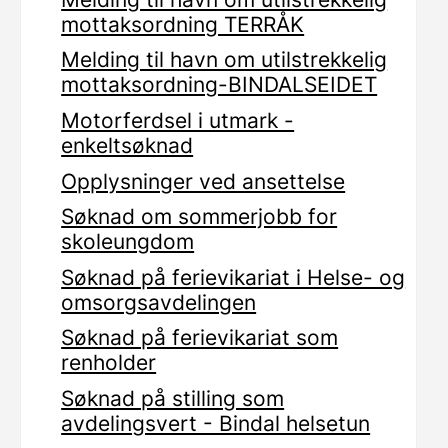
mottaksordning TERRÅK
Melding til havn om utilstrekkelig
mottaksordning-BINDALSEIDET
Motorferdsel i utmark -
enkeltsøknad
Opplysninger ved ansettelse
Søknad om sommerjobb for
skoleungdom
Søknad på ferievikariat i Helse- og
omsorgsavdelingen
Søknad på ferievikariat som
renholder
Søknad på stilling som
avdelingsvert - Bindal helsetun