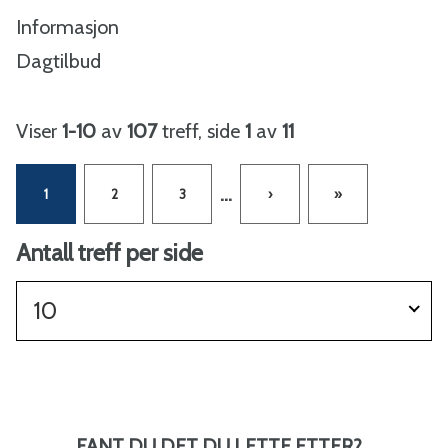
Informasjon
Dagtilbud
Viser
1-10
av
107
treff, side
1
av
11
...
1
2
3
›
»
Antall treff per side
10
FANT DU DET DU LETTE ETTER?