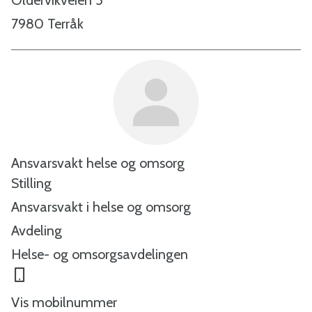
o
7980 Terråk
m
m
u
n
Ansvarsvakt helse og omsorg
Stilling
e
Ansvarsvakt i helse og omsorg
Avdeling
Helse- og omsorgsavdelingen
Mobil
Vis mobilnummer