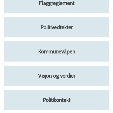
Flaggreglement
o
m
Politivedtekter
m
u
Kommunevåpen
n
e
Visjon og verdier
Politikontakt