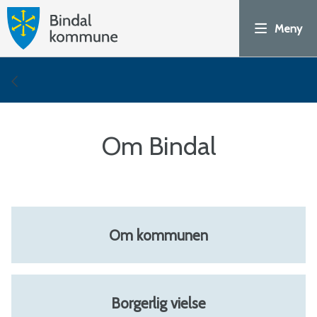
H
Meny
o
v
Du
e
er
Om Bindal
d
her:
p
o
Om kommunen
r
t
Borgerlig vielse