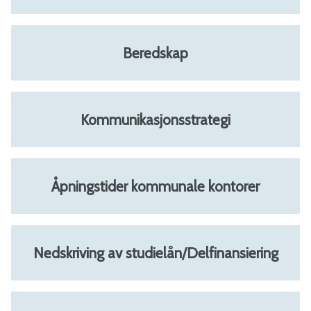
a
l
Beredskap
-
B
Kommunikasjonsstrategi
i
n
Åpningstider kommunale kontorer
d
a
Nedskriving av studielån/Delfinansiering
l
k