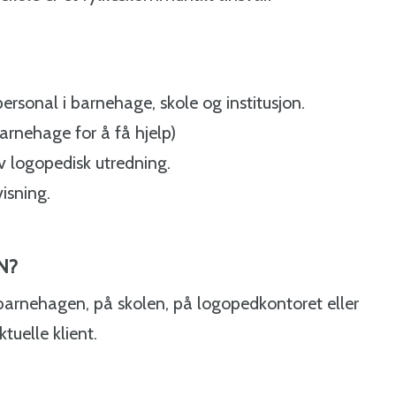
personal i barnehage, skole og institusjon.
barnehage for å få hjelp)
av logopedisk utredning.
isning.
N?
barnehagen, på skolen, på logopedkontoret eller
uelle klient.