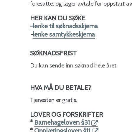
foresatte, og lager avtale for oppstart a
HER KAN DU SØKE
-lenke til søknadsskjema
-
lenke samtykkeskjema
SØKNADSFRIST
Du kan sende inn søknad hele året.
HVA MÅ DU BETALE?
Tjenesten er gratis.
LOVER OG FORSKRIFTER
*
Barnehageloven §31
*
Opplæringsloven §11