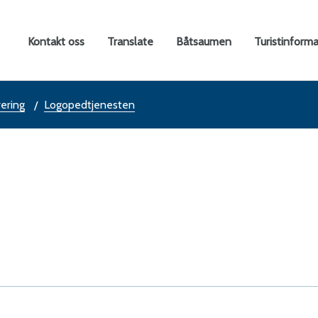
rtal
Kontakt oss
Translate
Båtsaumen
Turistinform
rering
Logopedtjenesten
ne