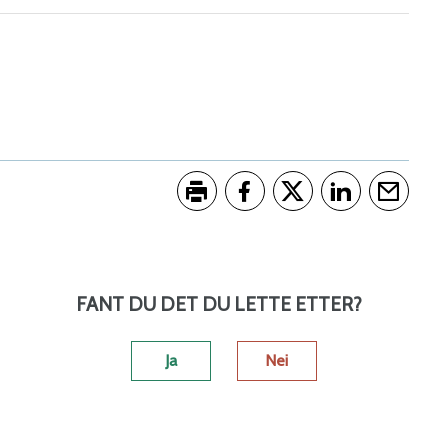
Skriv ut
Del på Facebook
Del på Twitter
Del på LinkedI
Tips en 
FANT DU DET DU LETTE ETTER?
Ja
Nei