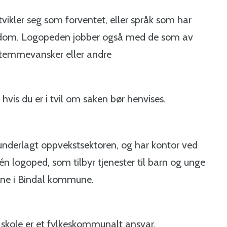
ikler seg som forventet, eller språk som har
sykdom. Logopeden jobber også med de som av
 stemmevansker eller andre
vis du er i tvil om saken bør henvises.
nderlagt oppvekstsektoren, og har kontor ved
én logoped, som tilbyr tjenester til barn og unge
ksne i Bindal kommune.
 skole er et fylkeskommunalt ansvar.