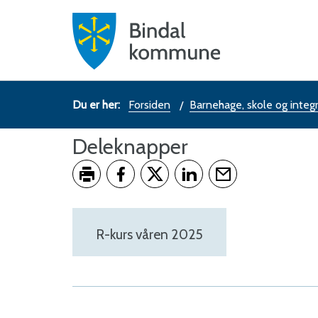
Hovedpo
-
Bindal
Du
Forsiden
Barnehage, skole og integ
kommu
er
Deleknapper
her:
Skriv ut
Del på Facebook
Del på Twitter
Del på LinkedIn
Tips en venn
R-kurs våren 2025