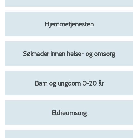
a
l
Hjemmetjenesten
-
B
Søknader innen helse- og omsorg
i
n
Barn og ungdom 0-20 år
d
a
Eldreomsorg
l
k