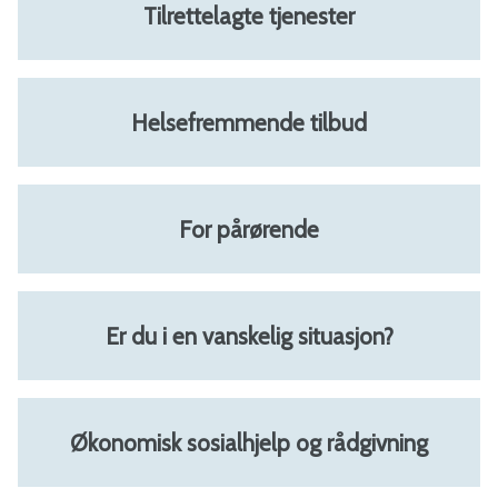
Tilrettelagte tjenester
o
m
Helsefremmende tilbud
m
u
For pårørende
n
e
Er du i en vanskelig situasjon?
Økonomisk sosialhjelp og rådgivning