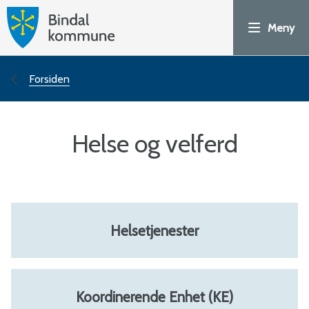
H
Meny
o
v
Du
Forsiden
e
er
Helse og velferd
d
her:
p
o
Helsetjenester
r
t
Koordinerende Enhet (KE)