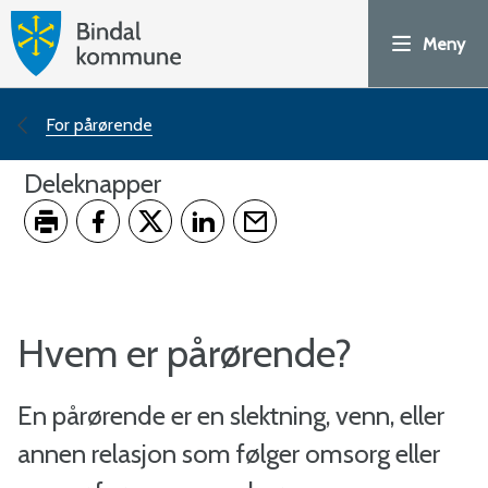
H
Meny
o
v
Du
For pårørende
e
er
Deleknapper
d
her:
Skriv ut
Del på Facebook
Del på Twitter
Del på LinkedIn
Tips en venn
p
o
Hvem er pårørende?
r
En pårørende er en slektning, venn, eller
t
annen relasjon som følger omsorg eller