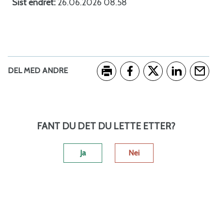
Sist endret
26.06.2026 08.58
DEL MED ANDRE
Skriv ut
Del på Facebook
Del på Twitter
Del på Link
Tips e
FANT DU DET DU LETTE ETTER?
Ja
Nei