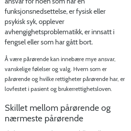
a
ansvar for noen som har en
funksjonsnedsettelse, er fysisk eller
l
psykisk syk, opplever
-
avhengighetsproblematikk, er innsatt i
B
fengsel eller som har gått bort.
i
Å være pårørende kan innebære mye ansvar,
n
vanskelige følelser og valg. Hvem som er
pårørende og hvilke rettigheter pårørende har, er
d
lovfestet i pasient og brukerrettighetsloven.
a
Skillet mellom pårørende og
l
nærmeste pårørende
k