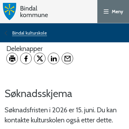
H
Meny
o
v
Du
Bindal kulturskole
e
er
Deleknapper
d
her:
Skriv ut
Del på Facebook
Del på Twitter
Del på LinkedIn
Tips en venn
p
o
Søknadsskjema
r
Søknadsfristen i 2026 er 15. juni. Du kan
t
kontakte kulturskolen også etter dette.