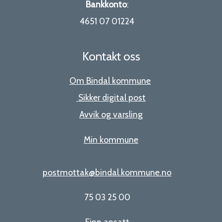
Bankkonto
:
4651 07 01224
Kontakt oss
Om Bindal kommune
Sikker digital post
Avvik og varsling
Min kommune
postmottak@bindal.kommune.no
75 03 25 00
Finn ansatt