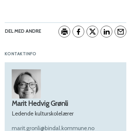
DEL MED ANDRE
Skriv ut
Del på Facebook
Del på Twitter
Del på Link
Tips e
KONTAKTINFO
Marit Hedvig Grønli
Ledende kulturskolelærer
marit.gronli@bindal.kommune.no