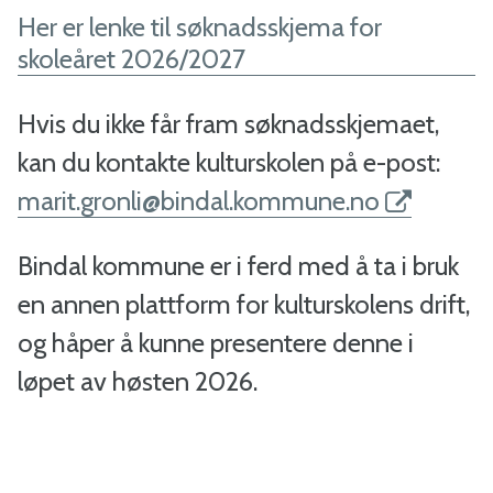
a
Her er lenke til søknadsskjema for
l
skoleåret 2026/2027
-
Hvis du ikke får fram søknadsskjemaet,
B
kan du kontakte kulturskolen på e-post:
marit.gronli@bindal.kommune.no
i
n
Bindal kommune er i ferd med å ta i bruk
en annen plattform for kulturskolens drift,
d
og håper å kunne presentere denne i
a
løpet av høsten 2026.
l
k