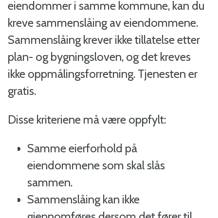
a
eiendommer i samme kommune, kan du
l
kreve sammenslåing av eiendommene.
Sammenslåing krever ikke tillatelse etter
-
plan- og bygningsloven, og det kreves
B
ikke oppmålingsforretning. Tjenesten er
gratis.
i
n
Disse kriteriene må være oppfylt:
d
Samme eierforhold på
a
eiendommene som skal slås
sammen.
l
Sammenslåing kan ikke
k
gjennomføres dersom det fører til