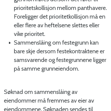
o
prioritetskollisjon mellom panthavere.
Foreligger det prioritetkollisjon må en
m
eller flere av heftelsene slettes eller
m
vike prioritet.
Sammenslåing om festegrunn kan
u
bare skje dersom festekontraktene er
n
samsvarende og festegrunnene ligger
e
på samme grunneiendom.
Søknad om sammenslåing av
eiendommer må fremmes av eier av
eiendommene. Søknaden sendes til