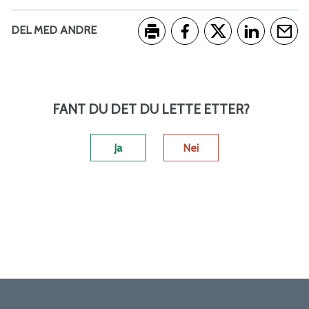
DEL MED ANDRE
Skriv ut
Del på Facebook
Del på Twitter
Del på Link
Tips e
FANT DU DET DU LETTE ETTER?
Ja
Nei