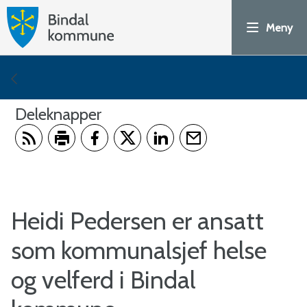
H
Meny
o
v
Du
e
er
Deleknapper
d
her:
Abonner på RSS
Skriv ut
Del på Facebook
Del på Twitter
Del på LinkedIn
Tips en venn
p
o
Heidi Pedersen er ansatt
r
som kommunalsjef helse
t
og velferd i Bindal