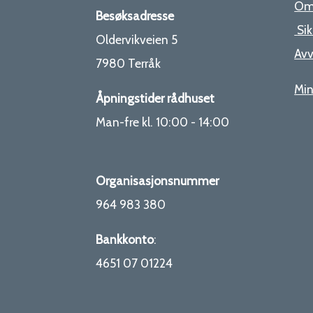
Om
Besøksadresse
Sik
Oldervikveien 5
Avv
7980 Terråk
Mi
Åpningstider rådhuset
Man-fre kl. 10:00 - 14:00
Organisasjonsnummer
964 983 380
Bankkonto
:
4651 07 01224