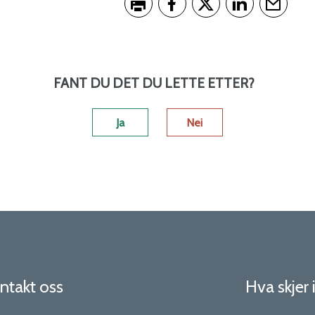
Skriv ut
Del på Facebook
Del på Twitter
Del på LinkedI
Tips en 
FANT DU DET DU LETTE ETTER?
Ja
Nei
ntakt oss
Hva skjer 