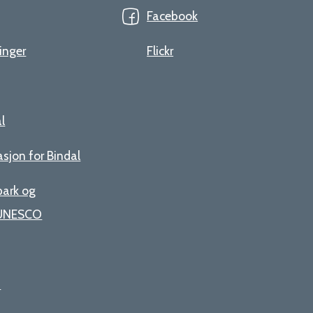
Facebook
inger
Flickr
al
asjon for Bindal
opark og
- UNESCO
n