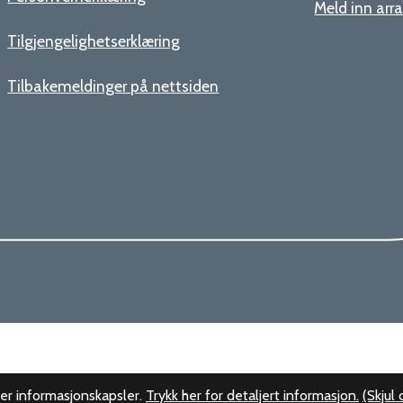
Meld inn ar
Tilgjengelighetserklæring
Tilbakemeldinger på nettsiden
er informasjonskapsler.
Trykk her for detaljert informasjon.
(Skjul