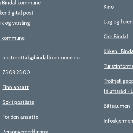
 Bindal kommune
Kino
ker digital post
Lag og foren
ik og varsling
Om Bindal
n kommune
Kirken i Bind
postmottak@bindal.kommune.no
Turistinform
75 03 25 00
Trollfjell ge
Finn ansatt
friluftsråd 
Søk i postliste
Båtsaumen
For den ansatte
Infoskjerme
Personvernerklæring