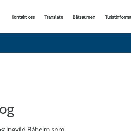
rtal
Kontakt oss
Translate
Båtsaumen
Turistinform
ne
n
og
log Ingvild Råheim som