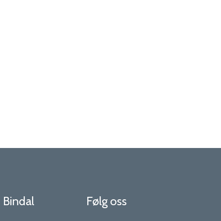
n
venn
i Bindal
Følg oss