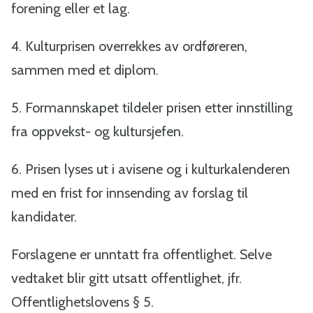
forening eller et lag.
o
4. Kulturprisen overrekkes av ordføreren,
m
sammen med et diplom.
m
5. Formannskapet tildeler prisen etter innstilling
u
fra oppvekst- og kultursjefen.
n
6. Prisen lyses ut i avisene og i kulturkalenderen
e
med en frist for innsending av forslag til
kandidater.
Forslagene er unntatt fra offentlighet. Selve
vedtaket blir gitt utsatt offentlighet, jfr.
Offentlighetslovens § 5.