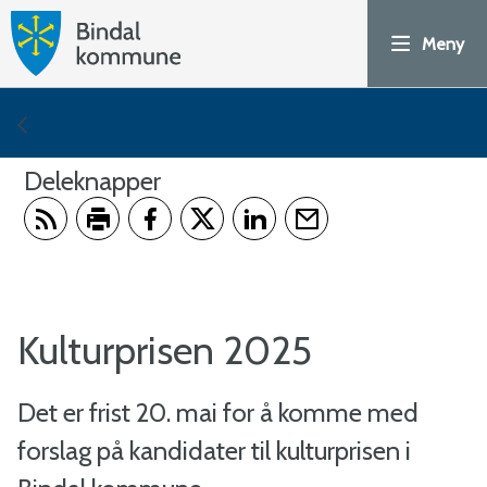
H
Meny
o
v
Du
e
er
Deleknapper
d
her:
Abonner på RSS
Skriv ut
Del på Facebook
Del på Twitter
Del på LinkedIn
Tips en venn
p
o
Kulturprisen 2025
r
Det er frist 20. mai for å komme med
t
forslag på kandidater til kulturprisen i