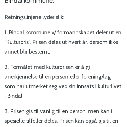
a
Bindal kommune.
l
Retningslinjene lyder slik:
-
1. Bindal kommune v/ formannskapet deler ut en
B
"Kulturpris". Prisen deles ut hvert år, dersom ikke
annet blir bestemt.
i
n
2. Formålet med kulturprisen er å gi
anerkjennelse til en person eller forening/lag
d
som har utmerket seg ved sin innsats i kulturlivet
a
i Bindal.
l
3. Prisen gis til vanlig til en person, men kan i
spesielle tilfeller deles. Prisen kan også gis til en
k