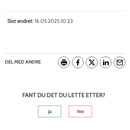
Sist endret
16.05.2025 10.23
DEL MED ANDRE
Skriv ut
Del på Facebook
Del på Twitter
Del på Link
Tips e
FANT DU DET DU LETTE ETTER?
Ja
Nei