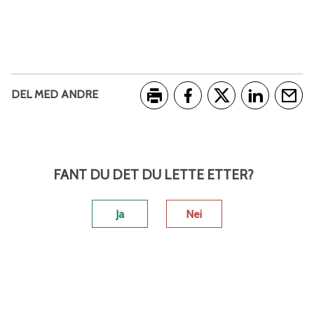
o
m
m
DEL MED ANDRE
u
Skriv ut
Del på Facebook
Del på Twitter
Del på Link
Tips e
n
FANT DU DET DU LETTE ETTER?
e
Ja
Nei