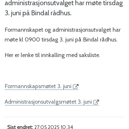
a
administrasjonsutvalget har møte tirsdag
3. juni på Bindal rådhus.
l
-
Formannskapet og administrasjonsutvalget har
møte kl 0900 tirsdag 3. juni på Bindal rådhus.
B
i
Her er lenke til innkalling med saksliste.
n
d
Formannskapsmøtet 3. juni
a
Administrasjonsutvalgsmøtet 3. juni
l
k
Sist endret
27.05.2025 10.34