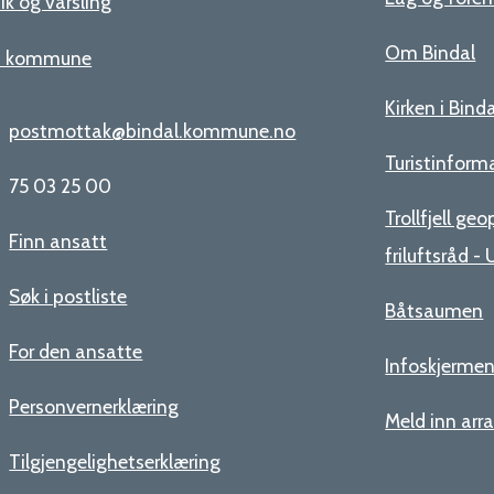
ik og varsling
Om Bindal
n kommune
Kirken i Bind
postmottak@bindal.kommune.no
Turistinform
75 03 25 00
Trollfjell ge
Finn ansatt
friluftsråd 
Søk i postliste
Båtsaumen
For den ansatte
Infoskjerme
Personvernerklæring
Meld inn ar
Tilgjengelighetserklæring