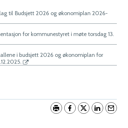
slag til Budsjett 2026 og økonomiplan 2026-
sentasjon for kommunestyret i møte torsdag 13.
 tallene i budsjett 2026 og økonomiplan for
.12.2025.
Skriv ut
Del på Facebook
Del på Twitter
Del på LinkedI
Tips en 