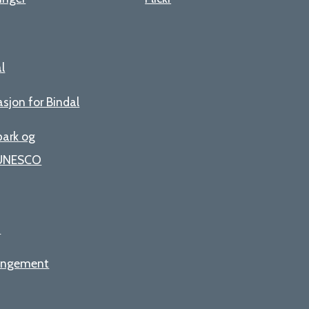
al
asjon for Bindal
opark og
- UNESCO
n
rangement