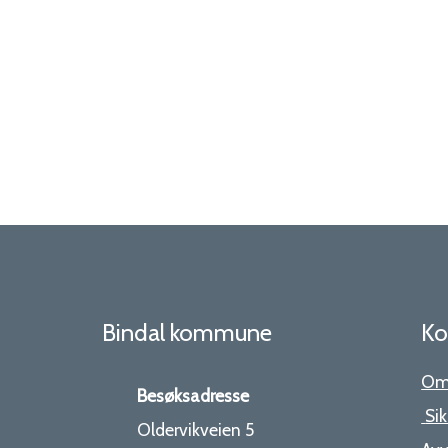
Bindal kommune
Ko
Om
Besøksadresse
Sik
Oldervikveien 5