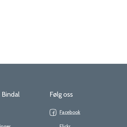
i Bindal
Følg oss
Facebook
inger
Flickr