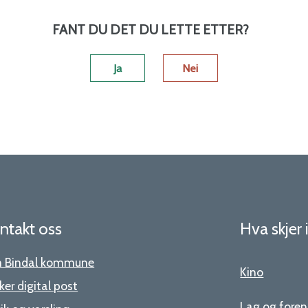
FANT DU DET DU LETTE ETTER?
Ja
Nei
ntakt oss
Hva skjer 
 Bindal kommune
Kino
ker digital post
Lag og foren