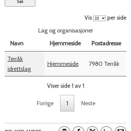
o
Vis
per side
m
Lag og organisasjoner
m
Navn
Hjemmeside
Postadresse
u
Terråk
Hjemmeside
7980 Terråk
n
idrettslag
e
Viser side 1 av 1
Forrige
1
Neste