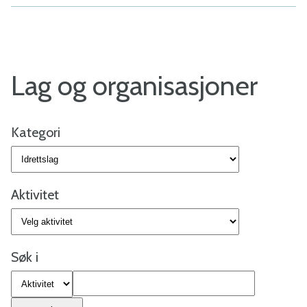
a
l
-
Lag og organisasjoner
B
i
Kategori
n
d
Aktivitet
a
Søk i
l
k