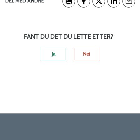
DEL MED ANDRE
Skriv ut
Del på Facebook
Del på Twitter
Del på Link
Tips e
FANT DU DET DU LETTE ETTER?
Ja
Nei