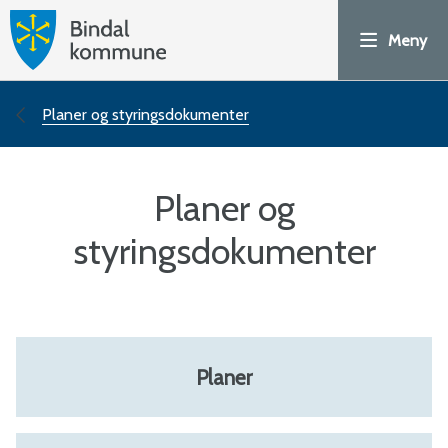
H
Meny
o
v
Du
Planer og styringsdokumenter
e
er
Planer og
d
her:
styringsdokumenter
p
o
r
Planer
t