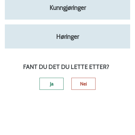
a
Kunngjøringer
l
-
Høringer
B
i
FANT DU DET DU LETTE ETTER?
n
Ja
Nei
d
a
l
k