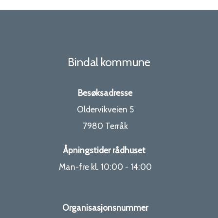
o
m
m
Bindal kommune
u
Besøksadresse
n
Oldervikveien 5
7980 Terråk
e
Åpningstider rådhuset
Man-fre kl. 10:00 - 14:00
Organisasjonsnummer