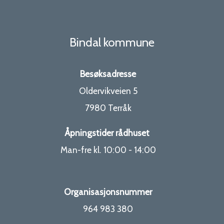
o
m
Bindal kommune
m
Besøksadresse
u
Oldervikveien 5
7980 Terråk
n
e
Åpningstider rådhuset
Man-fre kl. 10:00 - 14:00
Organisasjonsnummer
964 983 380