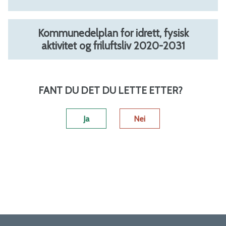
a
l
Kommunedelplan for idrett, fysisk
aktivitet og friluftsliv 2020-2031
-
B
FANT DU DET DU LETTE ETTER?
i
n
Ja
Nei
d
a
l
k