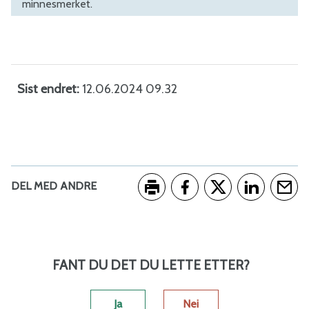
minnesmerket.
Sist endret
12.06.2024 09.32
DEL MED ANDRE
Skriv ut
Del på Facebook
Del på Twitter
Del på Link
Tips e
FANT DU DET DU LETTE ETTER?
Ja
Nei