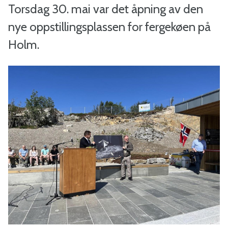
a
Torsdag 30. mai var det åpning av den
l
nye oppstillingsplassen for fergekøen på
Holm.
-
B
i
n
d
a
l
k