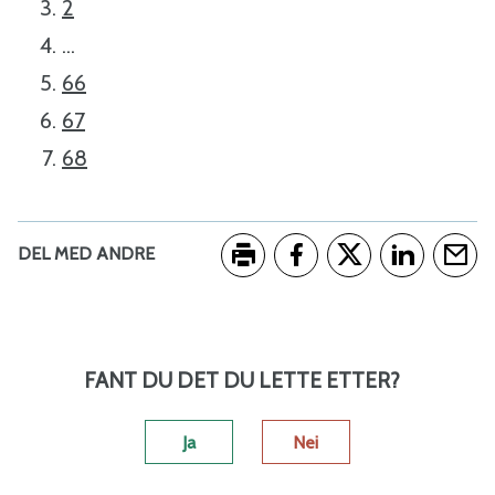
2
...
66
67
68
DEL MED ANDRE
Skriv ut
Del på Facebook
Del på Twitter
Del på Link
Tips e
FANT DU DET DU LETTE ETTER?
Ja
Nei