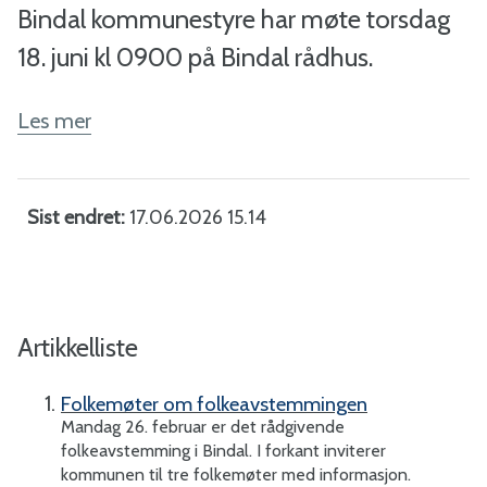
a
Bindal kommunestyre har møte torsdag
l
18. juni kl 0900 på Bindal rådhus.
-
Les mer
B
i
Sist endret
17.06.2026 15.14
n
d
Artikkelliste
a
Folkemøter om folkeavstemmingen
l
Mandag 26. februar er det rådgivende
folkeavstemming i Bindal. I forkant inviterer
k
kommunen til tre folkemøter med informasjon.