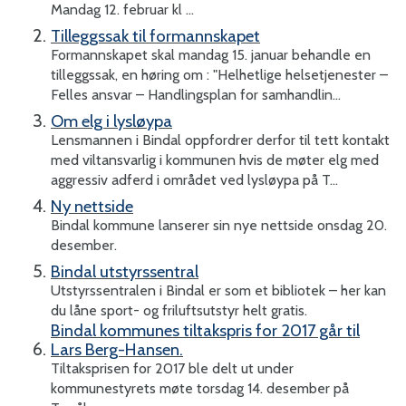
Mandag 12. februar kl ...
o
Tilleggssak til formannskapet
Formannskapet skal mandag 15. januar behandle en
m
tilleggssak, en høring om : "Helhetlige helsetjenester –
Felles ansvar – Handlingsplan for samhandlin...
m
Om elg i lysløypa
Lensmannen i Bindal oppfordrer derfor til tett kontakt
u
med viltansvarlig i kommunen hvis de møter elg med
aggressiv adferd i området ved lysløypa på T...
n
Ny nettside
Bindal kommune lanserer sin nye nettside onsdag 20.
e
desember.
Bindal utstyrssentral
Utstyrssentralen i Bindal er som et bibliotek – her kan
du låne sport- og friluftsutstyr helt gratis.
Bindal kommunes tiltakspris for 2017 går til
Lars Berg-Hansen.
Tiltaksprisen for 2017 ble delt ut under
kommunestyrets møte torsdag 14. desember på